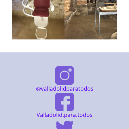
@valladolidparatodos
Valladolid.para.todos