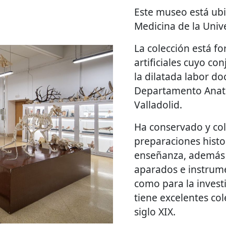
Este museo está ubi
Medicina de la Univ
La colección está f
artificiales cuyo co
la dilatada labor d
Departamento Anató
Valladolid.
Ha conservado y co
preparaciones histo
enseñanza, además 
aparados e instrume
como para la inves
tiene excelentes co
siglo XIX.