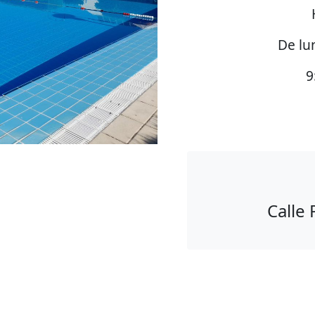
De lu
9
Calle