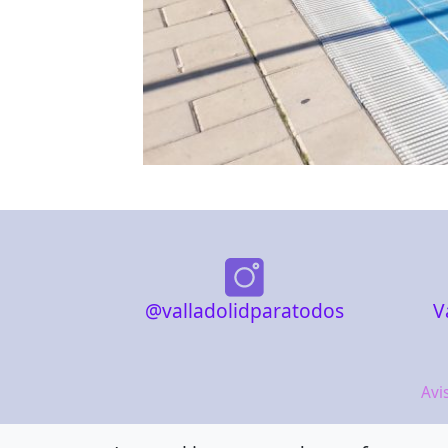
@valladolidparatodos
V
Avi
Acc