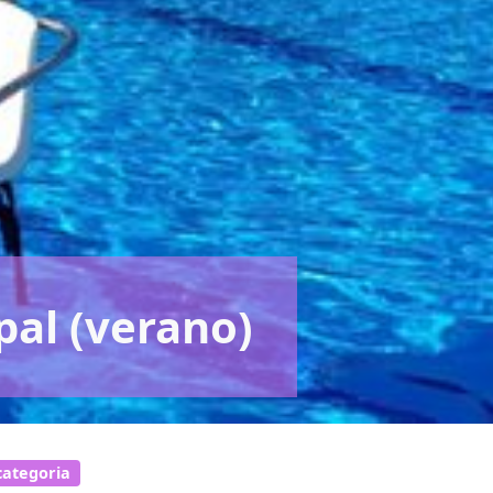
pal (verano)
categori­a