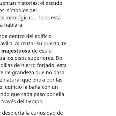
uentan historias: el escudo
os, símbolos del
as mitológicas… Todo está
ra hablara.
nde dentro del edificio
illa. Al cruzar su puerta, te
a majestuosa
de estilo
ia los pisos superiores. De
illas de hierro forjado, esta
ire de grandeza que no pasa
z natural que entra por las
l edificio la baña con un
iendo que cada paso por ella
través del tiempo.
 despierta la curiosidad de