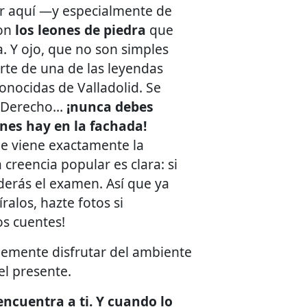
or aquí —y especialmente de
son
los leones de piedra
que
a. Y ojo, que no son simples
te de una de las leyendas
onocidas de Valladolid. Se
as Derecho…
¡nunca debes
nes hay en la fachada!
e viene exactamente la
 creencia popular es clara: si
derás el examen. Así que ya
ralos, hazte fotos si
os cuentes!
plemente disfrutar del ambiente
el presente.
encuentra a ti. Y cuando lo