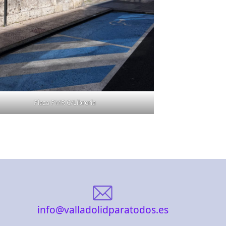
Plaza PMR C/Librería
info@valladolidparatodos.es