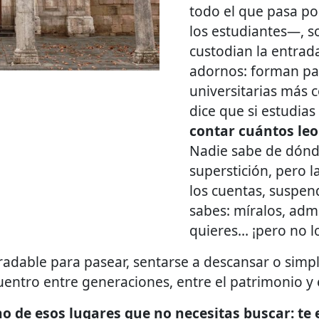
todo el que pasa p
los estudiantes—, 
custodian la entrad
adornos: forman par
universitarias más c
dice que si estudi
contar cuántos leo
Nadie sabe de dónd
superstición, pero la
los cuentas, suspen
sabes: míralos, admí
quieres… ¡pero no l
gradable para pasear, sentarse a descansar o sim
uentro entre generaciones, entre el patrimonio y 
no de esos lugares que no necesitas buscar: te 