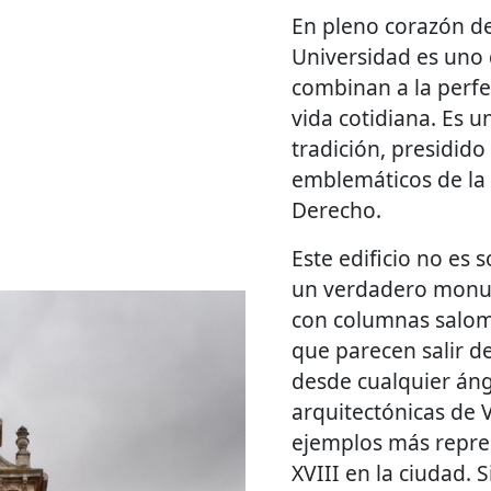
En pleno corazón de 
Universidad es uno 
combinan a la perfec
vida cotidiana. Es u
tradición, presidido
emblemáticos de la 
Derecho.
Este edificio no es 
un verdadero monu
con columnas salom
que parecen salir de
desde cualquier áng
arquitectónicas de V
ejemplos más represe
XVIII en la ciudad. 