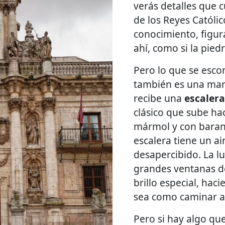
verás detalles que c
de los Reyes Católic
conocimiento, figur
ahí, como si la pied
Pero lo que se esco
también es una marav
recibe una
escaler
clásico que sube hac
mármol y con barand
escalera tiene un a
desapercibido. La lu
grandes ventanas de
brillo especial, hac
sea como caminar a 
Pero si hay algo que