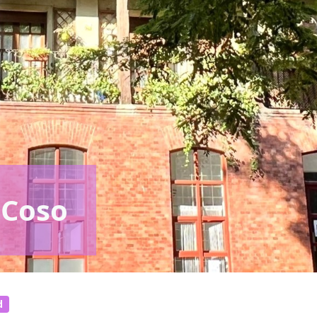
 Coso
d