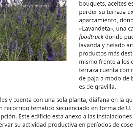
bouquets, aceites 
perder su terraza ext
aparcamiento, dond
«Lavandeta», una c
foodtruck
donde pue
lavanda y helado ar
productos más desta
mismo frente a los 
terraza cuenta con m
de paja a modo de b
es de gravilla.
veles y cuenta con una sola planta, diáfana en la q
 recorrido temático secuenciado en forma de U. 
pción. Este edificio está anexo a las instalaciones
rvar su actividad productiva en períodos de cos