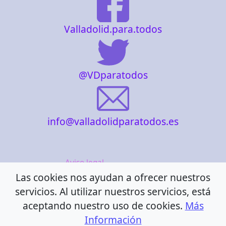
Valladolid.para.todos
@VDparatodos
info@valladolidparatodos.es
Aviso legal
Las cookies nos ayudan a ofrecer nuestros
Política de cookies
servicios. Al utilizar nuestros servicios, está
Política de privacidad
aceptando nuestro uso de cookies.
Más
Información
Accesibilidad