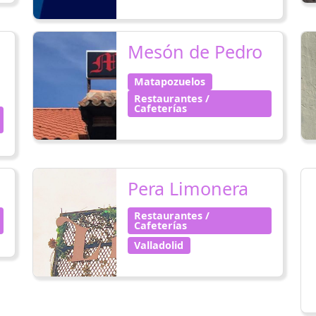
Mesón de Pedro
Matapozuelos
Restaurantes /
Cafeterías
Pera Limonera
Restaurantes /
Cafeterías
Valladolid