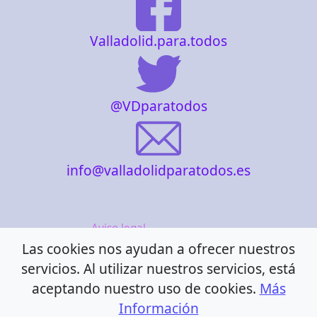
Valladolid.para.todos
@VDparatodos
info@valladolidparatodos.es
Aviso legal
Las cookies nos ayudan a ofrecer nuestros
Política de cookies
servicios. Al utilizar nuestros servicios, está
Política de privacidad
aceptando nuestro uso de cookies.
Más
Información
Accesibilidad