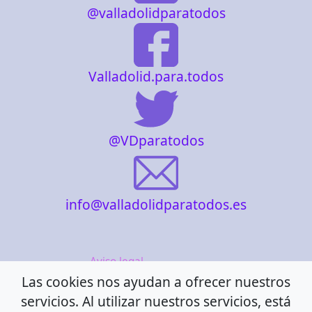
@valladolidparatodos
Valladolid.para.todos
@VDparatodos
info@valladolidparatodos.es
Aviso legal
Las cookies nos ayudan a ofrecer nuestros
Política de cookies
servicios. Al utilizar nuestros servicios, está