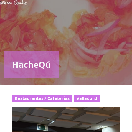
HacheQú
Restaurantes / Cafeterías
Valladolid