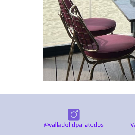
@valladolidparatodos
V