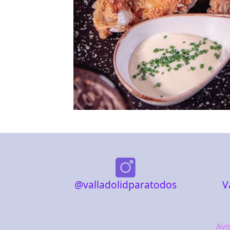
@valladolidparatodos
V
Avi