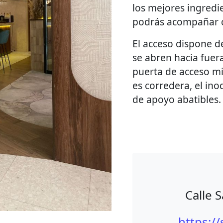
los mejores ingred
podrás acompañar c
El acceso dispone 
se abren hacia fuera
puerta de acceso m
es corredera, el in
de apoyo abatibles.
Calle 
https:/