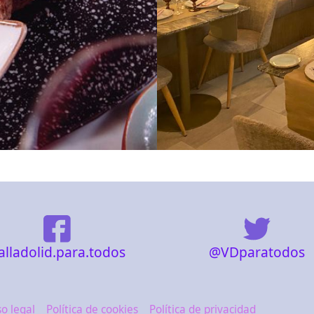
@VDparatodos
alladolid.para.todos
so legal
Política de cookies
Política de privacidad