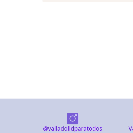
@valladolidparatodos
V