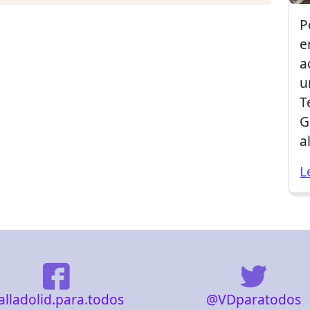
P
e
a
u
T
G
a
L
@VDparatodos
alladolid.para.todos