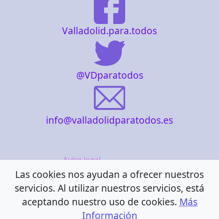
Valladolid.para.todos
@VDparatodos
info@valladolidparatodos.es
Aviso legal
Las cookies nos ayudan a ofrecer nuestros
Política de cookies
servicios. Al utilizar nuestros servicios, está
Política de privacidad
aceptando nuestro uso de cookies.
Más
Información
Accesibilidad