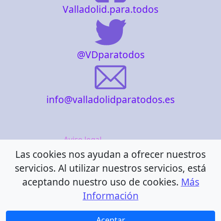
Valladolid.para.todos
@VDparatodos
info@valladolidparatodos.es
Aviso legal
Las cookies nos ayudan a ofrecer nuestros
Política de cookies
servicios. Al utilizar nuestros servicios, está
Política de privacidad
aceptando nuestro uso de cookies.
Más
Información
Accesibilidad
Aceptar