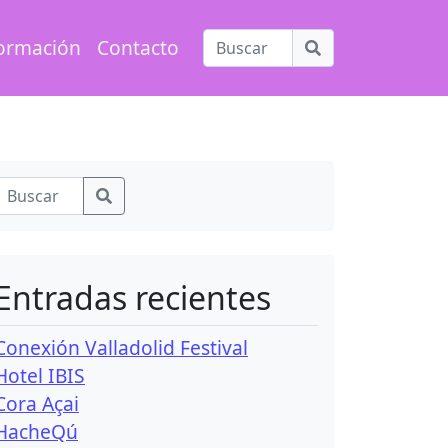
ormación
Contacto
Entradas recientes
Conexión Valladolid Festival
Hotel IBIS
Cora Açai
HacheQú