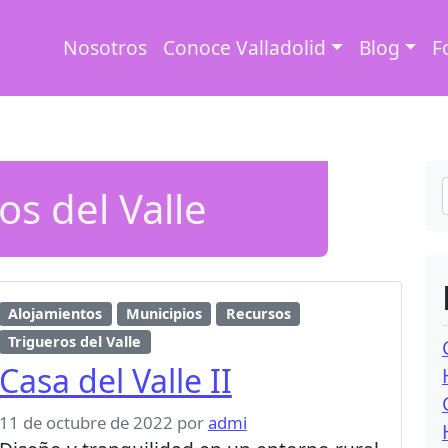
Nosotros
Conoce Valladolid
Blog
F
os del Valle
Alojamientos
Municipios
Recursos
Trigueros del Valle
Casa del Valle II
11 de octubre de 2022
por
admi