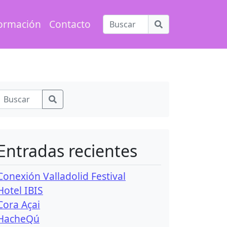
ormación
Contacto
Entradas recientes
Conexión Valladolid Festival
Hotel IBIS
Cora Açai
HacheQú