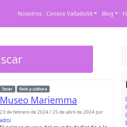
Nosotros
Conoce Valladolid
Blog
F
Íscar
Íscar
Ocio y cultura
Museo Mariemma
23 de febrero de 2024
/
25 de abril de 2024
por
admi