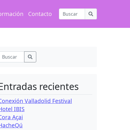
ormación
Contacto
Entradas recientes
Conexión Valladolid Festival
Hotel IBIS
Cora Açai
HacheQú