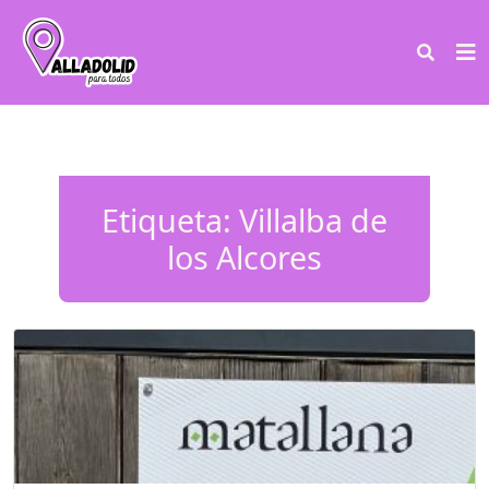
Etiqueta:
Villalba de
los Alcores