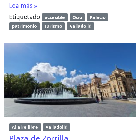
Lea más »
Etiquetado
accesible
Ocio
Palacio
patrimonio
Turismo
Valladolid
Al aire libre
Valladolid
Plaza de Zorrilla