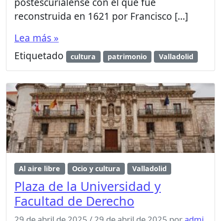
postescurialense con el que fue
reconstruida en 1621 por Francisco […]
Lea más »
Etiquetado
cultura
patrimonio
Valladolid
Al aire libre
Ocio y cultura
Valladolid
Plaza de la Universidad y
Facultad de Derecho
29 de abril de 2025
/
29 de abril de 2025
por
admi