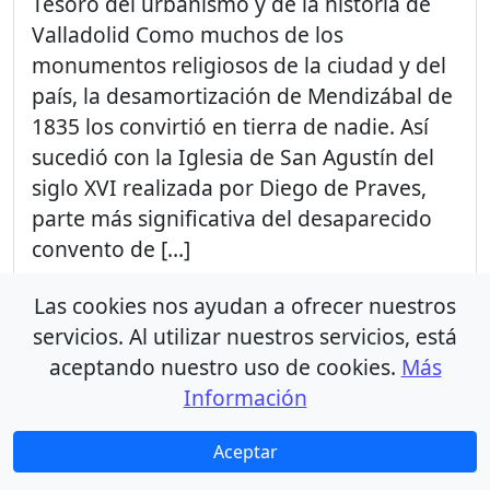
Tesoro del urbanismo y de la historia de
Valladolid Como muchos de los
monumentos religiosos de la ciudad y del
país, la desamortización de Mendizábal de
1835 los convirtió en tierra de nadie. Así
sucedió con la Iglesia de San Agustín del
siglo XVI realizada por Diego de Praves,
parte más significativa del desaparecido
convento de […]
Lea más »
Las cookies nos ayudan a ofrecer nuestros
Etiquetado
servicios. Al utilizar nuestros servicios, está
cultura
monumentos
Ocio
aceptando nuestro uso de cookies.
Más
patrimonio
Turismo
turismo accesible
Información
Valladolid
Aceptar