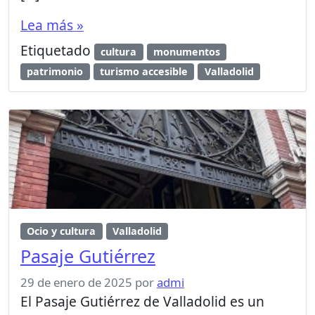
Lea más »
Etiquetado
cultura
monumentos
patrimonio
turismo accesible
Valladolid
Ocio y cultura
Valladolid
Pasaje Gutiérrez
29 de enero de 2025
por
admi
El Pasaje Gutiérrez de Valladolid es un